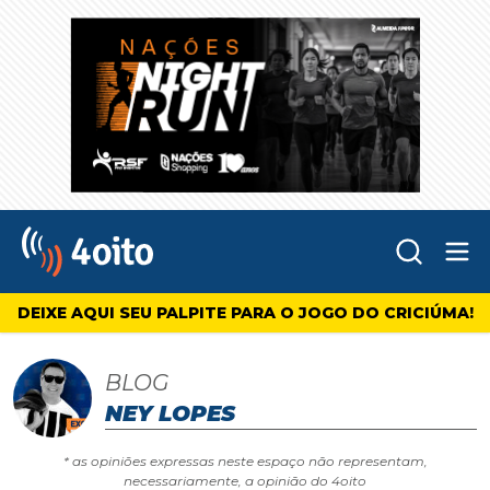
Abr
4oito
DEIXE AQUI SEU PALPITE PARA O JOGO DO CRICIÚMA!
BLOG
NEY LOPES
* as opiniões expressas neste espaço não representam,
necessariamente, a opinião do 4oito