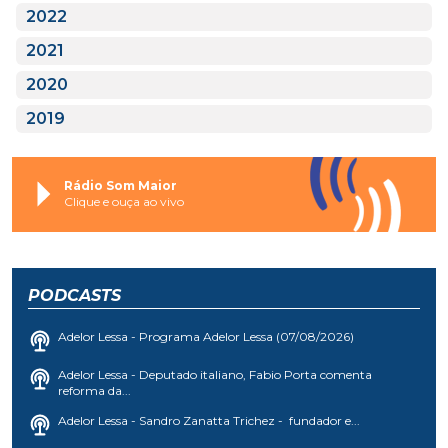
2022
2021
2020
2019
Rádio Som Maior
Clique e ouça ao vivo
PODCASTS
Adelor Lessa - Programa Adelor Lessa (07/08/2026)
Adelor Lessa - Deputado italiano, Fabio Porta comenta
reforma da...
Adelor Lessa - Sandro Zanatta Trichez - fundador e...