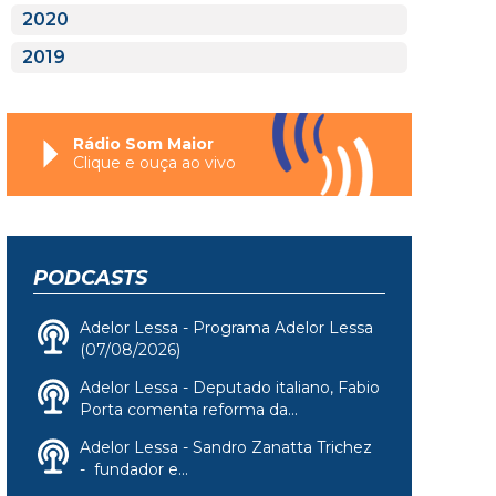
2020
2019
Rádio Som Maior
Clique e ouça ao vivo
PODCASTS
Adelor Lessa - Programa Adelor Lessa
(07/08/2026)
Adelor Lessa - Deputado italiano, Fabio
Porta comenta reforma da...
Adelor Lessa - Sandro Zanatta Trichez
- fundador e...