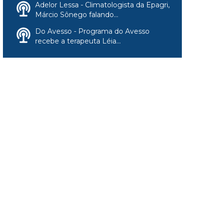
Adelor Lessa - Climatologista da Epagri,
Márcio Sônego falando...
Do Avesso - Programa do Avesso
recebe a terapeuta Léia...