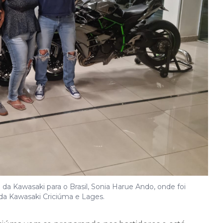
da Kawasaki para o Brasil, Sonia Harue Ando, onde foi
 da Kawasaki Criciúma e Lages.