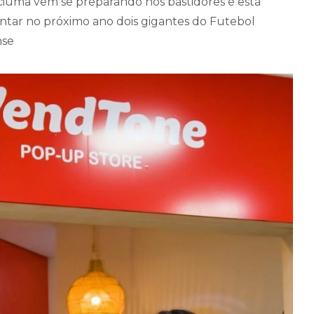
iciúma vem se preparando nos bastidores e está
tar no próximo ano dois gigantes do Futebol
nse