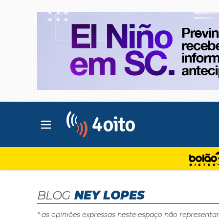
Abrir menu principal
4oito
BLOG
NEY LOPES
* as opiniões expressas neste espaço não representa