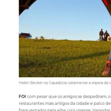
Helen Becker na Capadócia catarinense a espera da vo
FOI
com pesar que os amigos se despediram, 
restaurantes mais antigos da cidade e palco de
frequentados pela elite criciumense. Varandas