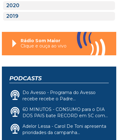
2020
2019
Rádio Som Maior
Clique e ouça ao vivo
PODCASTS
Do Avesso - Programa do Avesso
recebe recebe o Padre...
60 MINUTOS - CONSUMO para o DIA
DOS PAIS bate RECORD em SC com...
Adelor Lessa - Carol De Toni apresenta
prioridades da campanha...