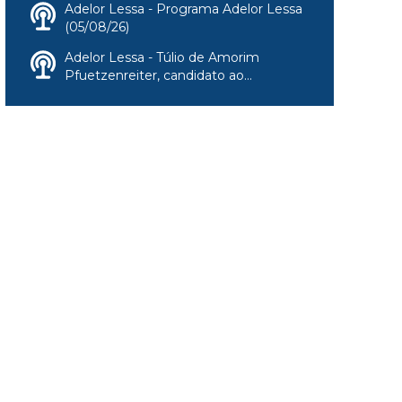
Adelor Lessa - Programa Adelor Lessa
(05/08/26)
Adelor Lessa - Túlio de Amorim
Pfuetzenreiter, candidato ao...