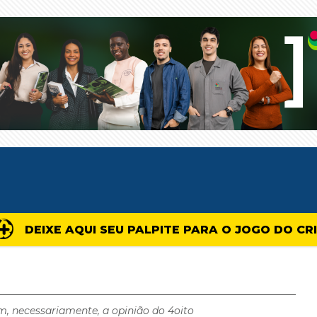
DEIXE AQUI SEU PALPITE PARA O JOGO DO CR
m, necessariamente, a opinião do 4oito