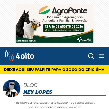
Abr
4oito
DEIXE AQUI SEU PALPITE PARA O JOGO DO CRICIÚMA!
BLOG
NEY LOPES
* as opiniões expressas neste espaço não representam,
necessariamente, a opinião do 4oito