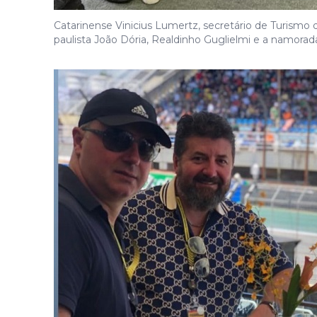
Catarinense Vinicius Lumertz, secretário de Turismo
paulista João Dória, Realdinho Guglielmi e a namorad