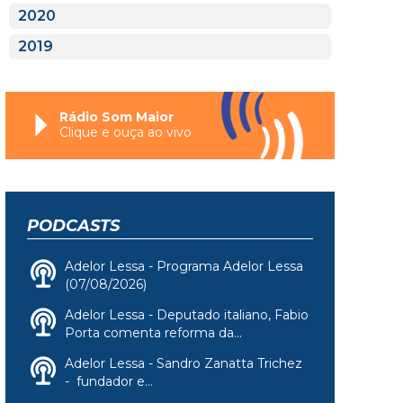
2020
2019
Rádio Som Maior
Clique e ouça ao vivo
PODCASTS
Adelor Lessa - Programa Adelor Lessa
(07/08/2026)
Adelor Lessa - Deputado italiano, Fabio
Porta comenta reforma da...
Adelor Lessa - Sandro Zanatta Trichez
- fundador e...