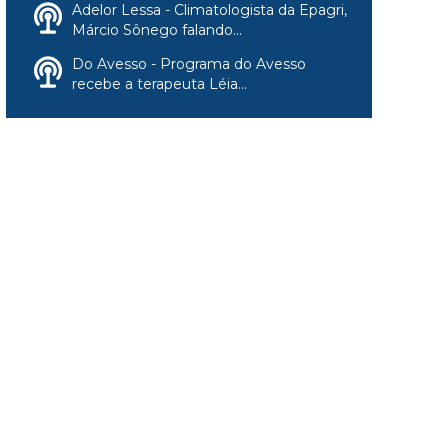
Adelor Lessa - Climatologista da Epagri,
Márcio Sônego falando...
Do Avesso - Programa do Avesso
recebe a terapeuta Léia...