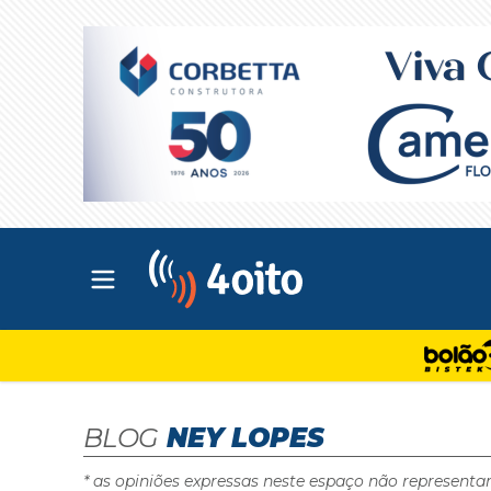
Abrir menu principal
4oito
BLOG
NEY LOPES
* as opiniões expressas neste espaço não representa