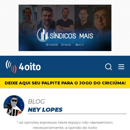
Abr
4oito
DEIXE AQUI SEU PALPITE PARA O JOGO DO CRICIÚMA!
BLOG
NEY LOPES
* as opiniões expressas neste espaço não representam,
necessariamente, a opinião do 4oito