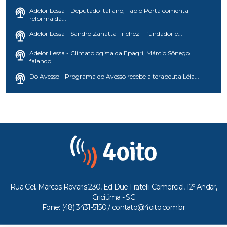
Adelor Lessa - Deputado italiano, Fabio Porta comenta
reforma da...
Adelor Lessa - Sandro Zanatta Trichez - fundador e...
Adelor Lessa - Climatologista da Epagri, Márcio Sônego
falando...
Do Avesso - Programa do Avesso recebe a terapeuta Léia...
Rua Cel. Marcos Rovaris 230, Ed Due Fratelli Comercial, 12º Andar,
Criciúma - SC
Fone: (48) 3431-5150 /
contato@4oito.com.br