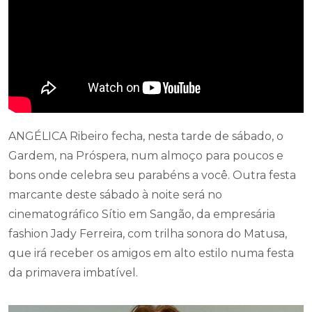
ANGÉLICA Ribeiro fecha, nesta tarde de sábado, o
Gardem, na Próspera, num almoço para poucos e
bons onde celebra seu parabéns a você. Outra festa
marcante deste sábado à noite será no
cinematográfico Sítio em Sangão, da empresária
fashion Jady Ferreira, com trilha sonora do Matusa,
que irá receber os amigos em alto estilo numa festa
da primavera imbatível.