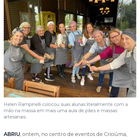
Helen Rampinelli colocou suas alunas literalmente com a
mão na massa em mais uma aula de pães e massas
artesanais.
ABRIU
, ontem, no centro de eventos de Criciúma,