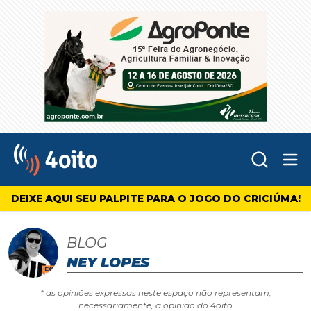
Abr
4oito
DEIXE AQUI SEU PALPITE PARA O JOGO DO CRICIÚMA!
BLOG
NEY LOPES
* as opiniões expressas neste espaço não representam,
necessariamente, a opinião do 4oito