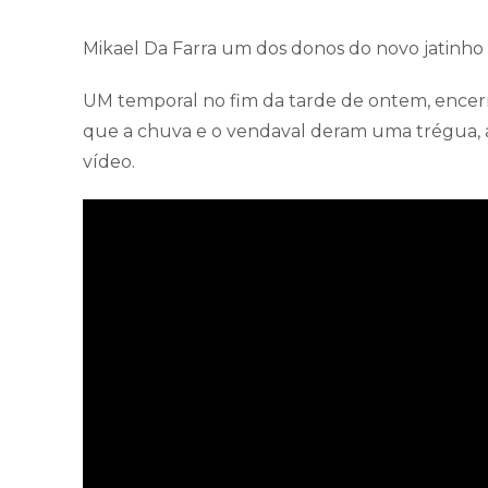
Mikael Da Farra um dos donos do novo jatinho 
UM temporal no fim da tarde de ontem, encerr
que a chuva e o vendaval deram uma trégua, a
vídeo.