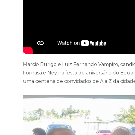
Márcio Burigo e Luiz Fernando Vampiro, candid
Fornasa e Ney na festa de aniversário do Eduar
uma centena de convidados de A a Z da cidade