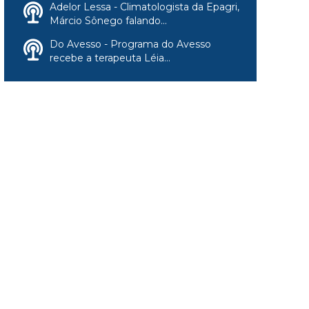
Adelor Lessa - Climatologista da Epagri,
Márcio Sônego falando...
Do Avesso - Programa do Avesso
recebe a terapeuta Léia...