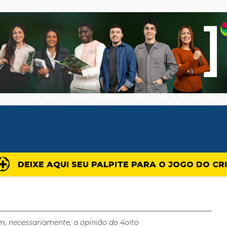
DEIXE AQUI SEU PALPITE PARA O JOGO DO CR
m, necessariamente, a opinião do 4oito