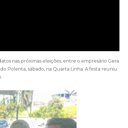
atos nas próximas eleições, entre o empresário Gera
do Polenta, sábado, na Quarta Linha. A festa reuniu
.