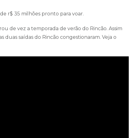
de r$ 35 milhões pronto para voar.
ou de vez a temporada de verão do Rincão. Assim
s duas saídas do Rincão congestionaram. Veja o