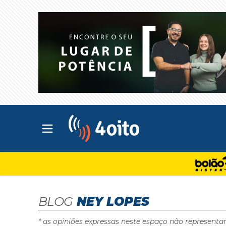
Abrir menu principal
4oito
BLOG
NEY LOPES
* as opiniões expressas neste espaço não representa