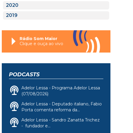
2020
2019
Rádio Som Maior
Clique e ouça ao vivo
PODCASTS
Adelor Lessa - Programa Adelor Lessa
(07/08/2026)
Adelor Lessa - Deputado italiano, Fabio
Porta comenta reforma da...
Adelor Lessa - Sandro Zanatta Trichez
- fundador e...