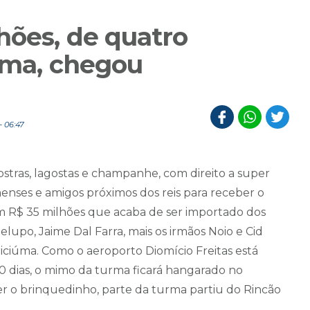
hões, de quatro
iúma, chegou
 06:47
stras, lagostas e champanhe, com direito a super
menses e amigos próximos dos reis para receber o
em R$ 35 milhões que acaba de ser importado dos
upo, Jaime Dal Farra, mais os irmãos Noio e Cid
iciúma. Como o aeroporto Diomício Freitas está
0 dias, o mimo da turma ficará hangarado no
er o brinquedinho, parte da turma partiu do Rincão