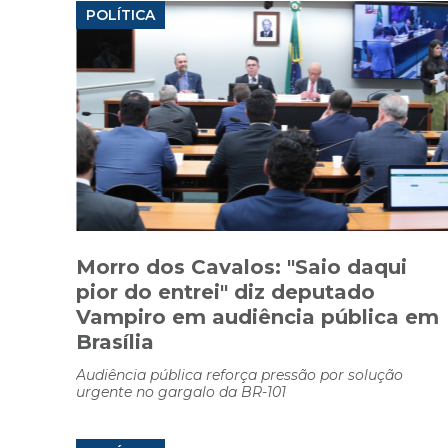
POLÍTICA
Morro dos Cavalos: "Saio daqui
pior do entrei" diz deputado
Vampiro em audiência pública em
Brasília
Audiência pública reforça pressão por solução
urgente no gargalo da BR-101