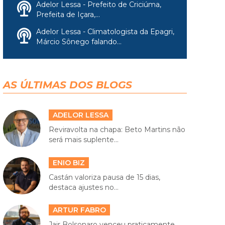
Adelor Lessa - Prefeito de Criciúma,
Prefeita de Içara,...
Adelor Lessa - Climatologista da Epagri,
Márcio Sônego falando...
AS ÚLTIMAS DOS BLOGS
ADELOR LESSA
Reviravolta na chapa: Beto Martins não
será mais suplente...
ENIO BIZ
Castán valoriza pausa de 15 dias,
destaca ajustes no...
ARTUR FABRO
Jair Bolsonaro venceu praticamente