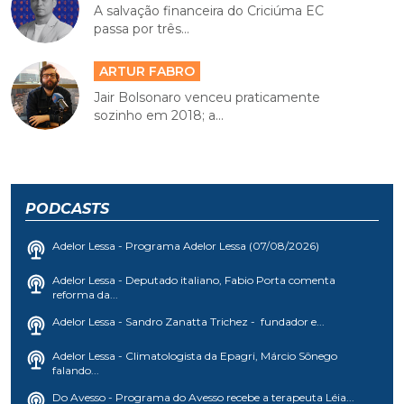
A salvação financeira do Criciúma EC
passa por três...
ARTUR FABRO
Jair Bolsonaro venceu praticamente
sozinho em 2018; a...
PODCASTS
Adelor Lessa - Programa Adelor Lessa (07/08/2026)
Adelor Lessa - Deputado italiano, Fabio Porta comenta
reforma da...
Adelor Lessa - Sandro Zanatta Trichez - fundador e...
Adelor Lessa - Climatologista da Epagri, Márcio Sônego
falando...
Do Avesso - Programa do Avesso recebe a terapeuta Léia...