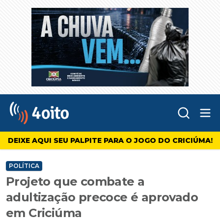
Abr
4oito
DEIXE AQUI SEU PALPITE PARA O JOGO DO CRICIÚMA!
POLÍTICA
Projeto que combate a
adultização precoce é aprovado
em Criciúma