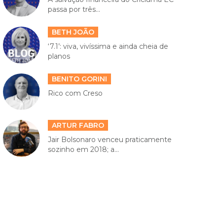
passa por três...
BETH JOÃO
‘7.1’: viva, vivíssima e ainda cheia de
planos
BENITO GORINI
Rico com Creso
ARTUR FABRO
Jair Bolsonaro venceu praticamente
sozinho em 2018; a...