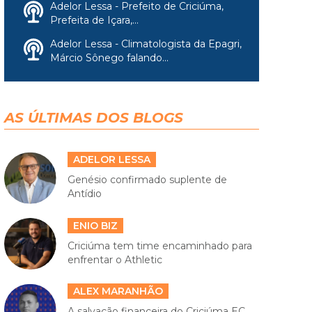
Adelor Lessa - Prefeito de Criciúma,
Prefeita de Içara,...
Adelor Lessa - Climatologista da Epagri,
Márcio Sônego falando...
AS ÚLTIMAS DOS BLOGS
ADELOR LESSA
Genésio confirmado suplente de
Antídio
ENIO BIZ
Criciúma tem time encaminhado para
enfrentar o Athletic
ALEX MARANHÃO
A salvação financeira do Criciúma EC