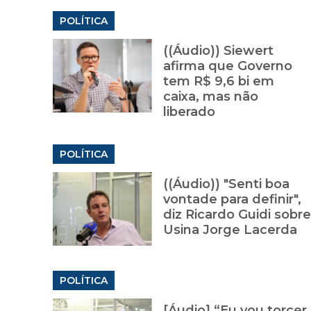
POLÍTICA
((Áudio)) Siewert
afirma que Governo
tem R$ 9,6 bi em
caixa, mas não
liberado
POLÍTICA
((Áudio)) "Senti boa
vontade para definir",
diz Ricardo Guidi sobre
Usina Jorge Lacerda
POLÍTICA
[Áudio] “Eu vou torcer