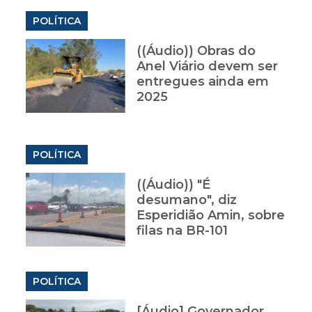
POLÍTICA
((Áudio)) Obras do
Anel Viário devem ser
entregues ainda em
2025
POLÍTICA
((Áudio)) "É
desumano", diz
Esperidião Amin, sobre
filas na BR-101
POLÍTICA
[Áudio] Governador