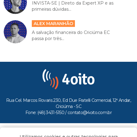
INVISTA-SE | Direto da Expert XP e as
primeiras dúvidas...
ALEX MARANHÃO
A salvação financeira do Criciúma EC
passa por três...
Rua Cel. Marcos Rovaris 230, Ed Due Fratelli Comercial, 12º Andar,
Criciúma - SC
Fone: (48) 3431-5150 /
contato@4oito.com.br
Copyright © 2026.
Utilizamos cookies e outras tecnologias para