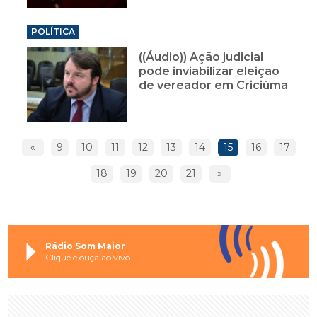
POLÍTICA
((Áudio)) Ação judicial
pode inviabilizar eleição
de vereador em Criciúma
«
9
10
11
12
13
14
15
16
17
18
19
20
21
»
Rádio Som Maior
Clique e ouça ao vivo