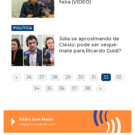
feira (VÍDEO)
POLÍTICA
Júlia se aproximando de
Clésio: pode ser xeque-
mate para Ricardo Guidi?
«
26
27
28
29
30
31
32
33
34
35
36
37
38
»
Rádio Som Maior
Clique e ouça ao vivo