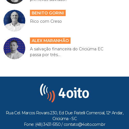
BENITO GORINI
Rico com Creso
ALEX MARANHÃO
A salvação financeira do Criciúma EC
passa por três...
Rua Cel. Marcos Rovaris 230, Ed Due Fratelli Comercial, 12º Andar,
Criciúma - SC
Fone: (48) 3431-5150 /
contato@4oito.com.br