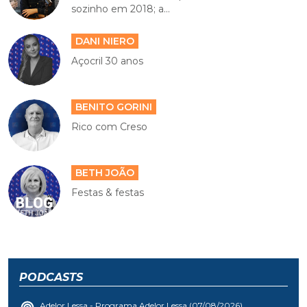
sozinho em 2018; a...
DANI NIERO
Açocril 30 anos
BENITO GORINI
Rico com Creso
BETH JOÃO
Festas & festas
PODCASTS
Adelor Lessa - Programa Adelor Lessa (07/08/2026)