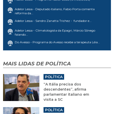
Adelor Lessa - Deputado italiano, Fabio Porta comenta
reforma da...
Adelor Lessa - Sandro Zanatta Trichez - fundador e...
Adelor Lessa - Climatologista da Epagri, Márcio Sônego
falando...
Do Avesso - Programa do Avesso recebe a terapeuta Léia...
MAIS LIDAS DE POLÍTICA
POLÍTICA
“A Itália precisa dos
descendentes”, afirma
parlamentar italiano em
visita a SC
POLÍTICA