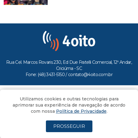
Rua Cel. Marcos Rovaris 230, Ed Due Fratelli Comercial, 12º Andar,
Criciúma - SC
Fone: (48) 3431-5150 /
contato@4oito.com.br
Copyright © 2026.
Utilizamos cookies e outras tecnologias para
Todos os direitos reservados ao Portal 4oito
aprimorar sua experiência de navegação de acordo
com nossa
Política de Privacidade
.
PROSSEGUIR
(4oito) 3431.5150