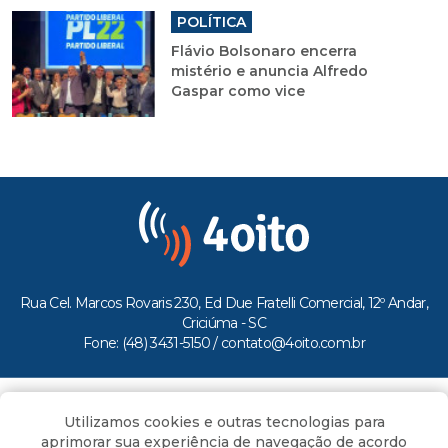
POLÍTICA
Flávio Bolsonaro encerra
mistério e anuncia Alfredo
Gaspar como vice
Rua Cel. Marcos Rovaris 230, Ed Due Fratelli Comercial, 12º Andar,
Criciúma - SC
Fone: (48) 3431-5150 /
contato@4oito.com.br
Copyright © 2026.
Utilizamos cookies e outras tecnologias para
Todos os direitos reservados ao Portal 4oito
aprimorar sua experiência de navegação de acordo