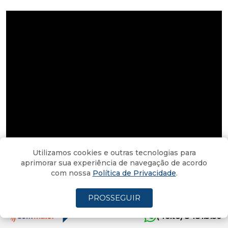
Utilizamos cookies e outras tecnologias para
aprimorar sua experiência de navegação de acordo
com nossa
Política de Privacidade
.
PROSSEGUIR
O anúncio do show da cantora em Araranguá e os
(4oito) 3431.5150
ingressos que já vinham sendo vendidos