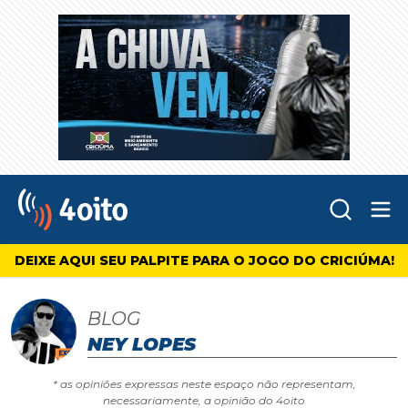
Abr
4oito
DEIXE AQUI SEU PALPITE PARA O JOGO DO CRICIÚMA!
BLOG
NEY LOPES
* as opiniões expressas neste espaço não representam,
necessariamente, a opinião do 4oito