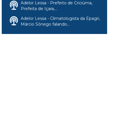
Adelor Lessa - Prefeito de Criciúma,
Prefeita de Içara,...
Adelor Lessa - Climatologista da Epagri,
Márcio Sônego falando...