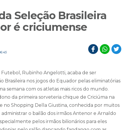
a Seleção Brasileira
or é criciumense
6:45
 Futebol, Rubinho Angelotti, acaba de ser
 Brasileira nos jogos do Equador pelas eliminatórias
a semana com os atletas mais ricos do mundo.
ono da primeira sorveteria chique de Criciúma na
de no Shopping Della Giustina, conhecida por muitos
 administrar o bailão dos irmãos Antenor e Arnaldo
specialmente pelos irmãos bilionários para eles
rodopiar pelo salão dançando fandango com as