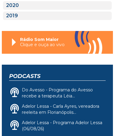
2020
2019
Rádio Som Maior
Clique e ouça ao vivo
PODCASTS
Do Avesso - Programa do Avesso
recebe a terapeuta Léia...
Adelor Lessa - Carla Ayres, vereadora
reeleita em Florianópolis...
Adelor Lessa - Programa Adelor Lessa
(06/08/26)