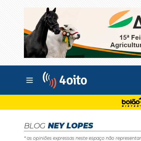
Abrir menu principal
4oito
BLOG
NEY LOPES
* as opiniões expressas neste espaço não representa