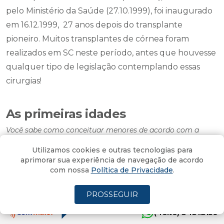
pelo Ministério da Saúde (27.10.1999), foi inaugurado
em 16.12.1999, 27 anos depois do transplante
pioneiro. Muitos transplantes de córnea foram
realizados em SC neste período, antes que houvesse
qualquer tipo de legislação contemplando essas
cirurgias!
As primeiras idades
Você sabe como conceituar menores de acordo com a
idade?
Utilizamos cookies e outras tecnologias para
Por
Henrique Packter
aprimorar sua experiência de navegação de acordo
11/03/2024 - 09:42
Atualizado em 11/03/2024 - 09:43
com nossa
Política de Privacidade
.
PROSSEGUIR
Você sabe como conceituar menores de acordo com
(4oito) 3431.5150
a idade que possuem?