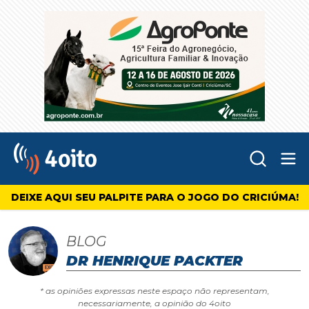
Abr
4oito
DEIXE AQUI SEU PALPITE PARA O JOGO DO CRICIÚMA!
BLOG
DR HENRIQUE PACKTER
* as opiniões expressas neste espaço não representam,
necessariamente, a opinião do 4oito