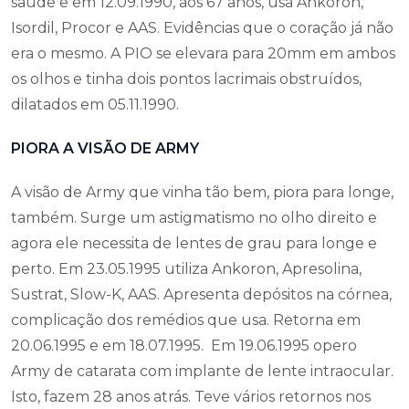
saúde e em 12.09.1990, aos 67 anos, usa Ankoron,
Isordil, Procor e AAS. Evidências que o coração já não
era o mesmo. A PIO se elevara para 20mm em ambos
os olhos e tinha dois pontos lacrimais obstruídos,
dilatados em 05.11.1990.
PIORA A VISÃO DE ARMY
A visão de Army que vinha tão bem, piora para longe,
também. Surge um astigmatismo no olho direito e
agora ele necessita de lentes de grau para longe e
perto. Em 23.05.1995 utiliza Ankoron, Apresolina,
Sustrat, Slow-K, AAS. Apresenta depósitos na córnea,
complicação dos remédios que usa. Retorna em
20.06.1995 e em 18.07.1995. Em 19.06.1995 opero
Army de catarata com implante de lente intraocular.
Isto, fazem 28 anos atrás. Teve vários retornos nos