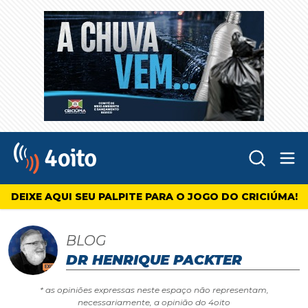
Abr
4oito
DEIXE AQUI SEU PALPITE PARA O JOGO DO CRICIÚMA!
BLOG
DR HENRIQUE PACKTER
* as opiniões expressas neste espaço não representam,
necessariamente, a opinião do 4oito