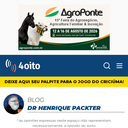
Abr
4oito
DEIXE AQUI SEU PALPITE PARA O JOGO DO CRICIÚMA!
BLOG
DR HENRIQUE PACKTER
* as opiniões expressas neste espaço não representam,
necessariamente, a opinião do 4oito