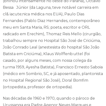
(brilhou intensamente no oeste do Paraná), Octávio
Bessa Júnior (da Laguna, teve notável carreira em
cl& iacute;nica médica nos EUA), Paulo Dias
Fernandes (Pablo Diaz Hernandes, contemporâneo
meu em Santa Maria, RS; poeta, escritor e ORL
radicado em Erechim), Thomaz Reis Mello (cirurgião,
trabalhou sempre no Hospital São José de Criciúma,
João Conrado Leal (anestesista do hospital São João
Batista em Criciúma), Klaus Wolffenb:uttel (foi
casado, por alguns meses, com nossa colega da
turma 1959, Ayesha Batista), Francisco Ernesto Saboia
(médico em Sombrio, SC, e já aposentado, plantonista
no Hospital Regional São José), Doral Bomfim
(ortopedista, professor de ortopedia).
Nas décadas de 1960 e 1970, quando o pároco de
Urussanga era Padre Agenor Neves Marques e