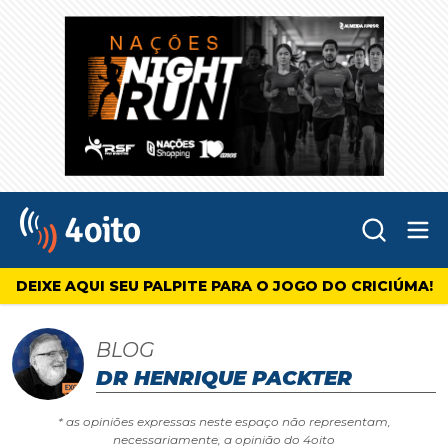
Abr
4oito
DEIXE AQUI SEU PALPITE PARA O JOGO DO CRICIÚMA!
BLOG
DR HENRIQUE PACKTER
* as opiniões expressas neste espaço não representam,
necessariamente, a opinião do 4oito