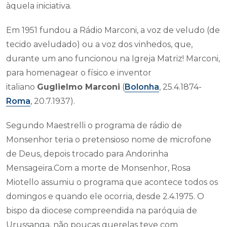
àquela iniciativa.
Em 1951 fundou a Rádio Marconi, a voz de veludo (de
tecido aveludado) ou a voz dos vinhedos, que,
durante um ano funcionou na Igreja Matriz! Marconi,
para homenagear o físico e inventor
italiano
Guglielmo Marconi
(
Bolonha
, 25.4.1874-
Roma
, 20.7.1937).
Segundo Maestrelli o programa de rádio de
Monsenhor teria o pretensioso nome de microfone
de Deus, depois trocado para Andorinha
Mensageira.Com a morte de Monsenhor, Rosa
Miotello assumiu o programa que acontece todos os
domingos e quando ele ocorria, desde 2.4.1975. O
bispo da diocese compreendida na paróquia de
Urussanga, não poucas querelas teve com