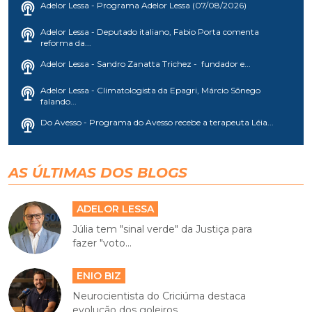
Adelor Lessa - Programa Adelor Lessa (07/08/2026)
Adelor Lessa - Deputado italiano, Fabio Porta comenta
reforma da...
Adelor Lessa - Sandro Zanatta Trichez - fundador e...
Adelor Lessa - Climatologista da Epagri, Márcio Sônego
falando...
Do Avesso - Programa do Avesso recebe a terapeuta Léia...
AS ÚLTIMAS DOS BLOGS
ADELOR LESSA
Júlia tem "sinal verde" da Justiça para
fazer "voto...
ENIO BIZ
Neurocientista do Criciúma destaca
evolução dos goleiros...