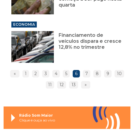
quarta
ECONOMIA
Financiamento de
veículos dispara e cresce
12,8% no trimestre
«
1
2
3
4
5
6
7
8
9
10
11
12
13
»
Rádio Som Maior
Clique e ouça ao vivo