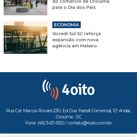
do comércio de Criciúma
para o Dia dos Pais
ECONOMIA
Sicredi Sul SC reforça
expansão com nova
agência em Meleiro
Rua Cel. Marcos Rovaris 230, Ed Due Fratelli Comercial, 12º Andar,
Criciúma - SC
Fone: (48) 3431-5150 /
contato@4oito.com.br