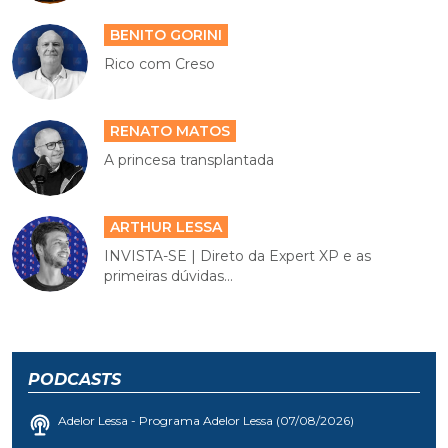
BENITO GORINI
Rico com Creso
RENATO MATOS
A princesa transplantada
ARTHUR LESSA
INVISTA-SE | Direto da Expert XP e as
primeiras dúvidas...
PODCASTS
Adelor Lessa - Programa Adelor Lessa (07/08/2026)