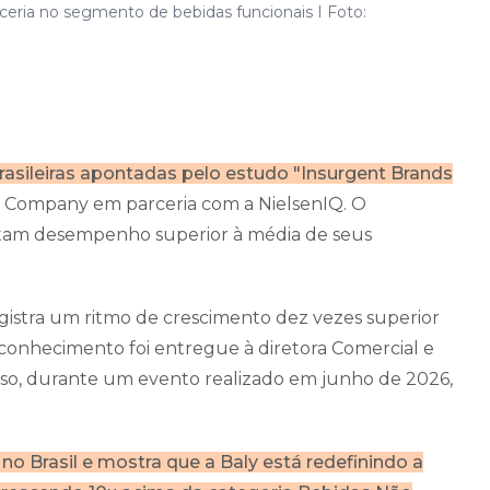
ceria no segmento de bebidas funcionais I Foto:
asileiras apontadas pelo estudo "Insurgent Brands
& Company em parceria com a NielsenIQ. O
tam desempenho superior à média de seus
gistra um ritmo de crescimento dez vezes superior
reconhecimento foi entregue à diretora Comercial e
so, durante um evento realizado em junho de 2026,
 no Brasil e mostra que a Baly está redefinindo a