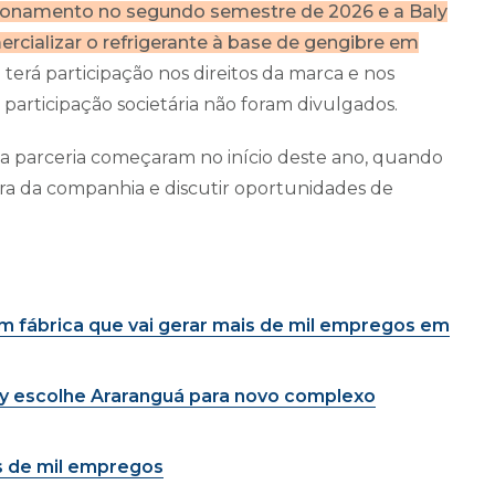
cionamento no segundo semestre de 2026 e a Baly
ercializar o refrigerante à base de gengibre em
 terá participação nos direitos da marca e nos
participação societária não foram divulgados.
 a parceria começaram no início deste ano, quando
ura da companhia e discutir oportunidades de
m fábrica que vai gerar mais de mil empregos em
ly escolhe Araranguá para novo complexo
is de mil empregos