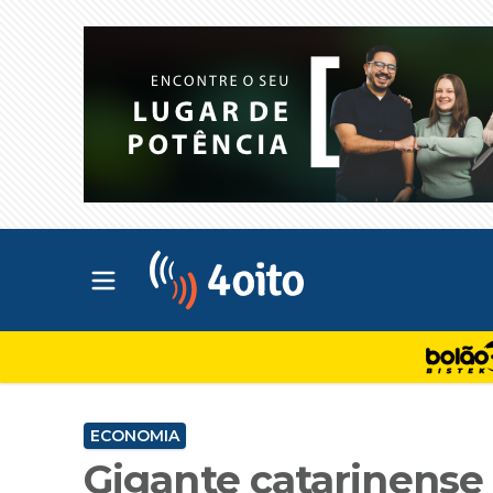
Abrir menu principal
4oito
ECONOMIA
Gigante catarinense