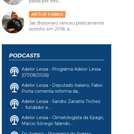
passa por três...
ARTUR FABRO
Jair Bolsonaro venceu praticamente
sozinho em 2018; a...
PODCASTS
Adelor Lessa - Programa Adelor Lessa
(07/08/2026)
Adelor Lessa - Deputado italiano, Fabio
Porta comenta reforma da...
Adelor Lessa - Sandro Zanatta Trichez
- fundador e...
Adelor Lessa - Climatologista da Epagri,
Márcio Sônego falando...
Do Avesso - Programa do Avesso