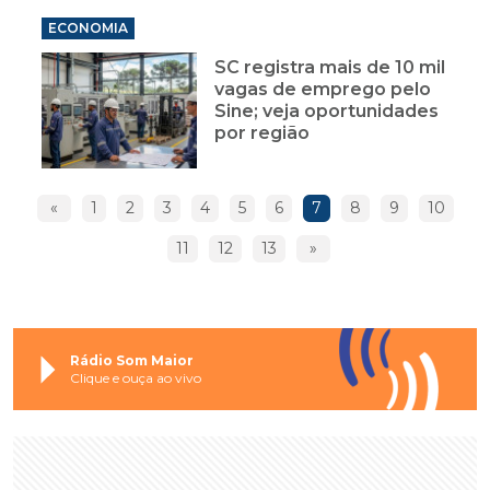
ECONOMIA
SC registra mais de 10 mil
vagas de emprego pelo
Sine; veja oportunidades
por região
«
1
2
3
4
5
6
7
8
9
10
11
12
13
»
Rádio Som Maior
Clique e ouça ao vivo