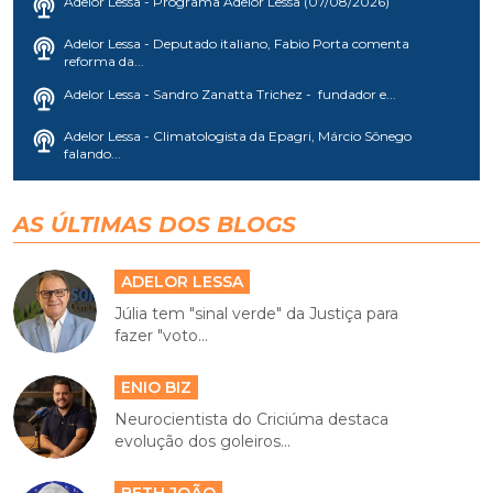
Adelor Lessa - Programa Adelor Lessa (07/08/2026)
Adelor Lessa - Deputado italiano, Fabio Porta comenta
reforma da...
Adelor Lessa - Sandro Zanatta Trichez - fundador e...
Adelor Lessa - Climatologista da Epagri, Márcio Sônego
falando...
AS ÚLTIMAS DOS BLOGS
ADELOR LESSA
Júlia tem "sinal verde" da Justiça para
fazer "voto...
ENIO BIZ
Neurocientista do Criciúma destaca
evolução dos goleiros...