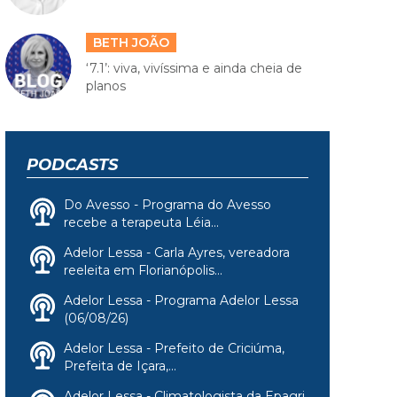
BETH JOÃO
‘7.1’: viva, vivíssima e ainda cheia de
planos
PODCASTS
Do Avesso - Programa do Avesso
recebe a terapeuta Léia...
Adelor Lessa - Carla Ayres, vereadora
reeleita em Florianópolis...
Adelor Lessa - Programa Adelor Lessa
(06/08/26)
Adelor Lessa - Prefeito de Criciúma,
Prefeita de Içara,...
Adelor Lessa - Climatologista da Epagri,