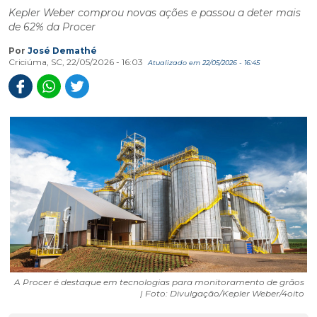
Kepler Weber comprou novas ações e passou a deter mais
de 62% da Procer
Por
José Demathé
Criciúma, SC, 22/05/2026 - 16:03
Atualizado em 22/05/2026 - 16:45
A Procer é destaque em tecnologias para monitoramento de grãos
| Foto: Divulgação/Kepler Weber/4oito