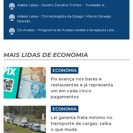
Adelor Lessa - Sandro Zanatta Trichez - fundador e...
Adelor Lessa - Climatologista da Epagri, Márcio Sônego
falando...
Do Avesso - Programa do Avesso recebe a terapeuta Léia...
MAIS LIDAS DE ECONOMIA
ECONOMIA
Pix avança nos bares e
restaurantes e já representa
um em cada cinco
pagamentos
ECONOMIA
Lei garante frete mínimo no
transporte de cargas; saiba
o que muda