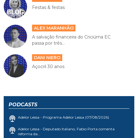
Festas & festas
ALEX MARANHÃO
A salvação financeira do Criciúma EC
passa por três...
DANI NIERO
Açocril 30 anos
PODCASTS
Adelor Lessa - Programa Adelor Lessa (07/08/2026)
Adelor Lessa - Deputado italiano, Fabio Porta comenta
reforma da...