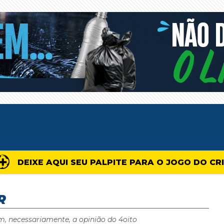
DEIXE AQUI SEU PALPITE PARA O JOGO DO CR
R
m, necessariamente, a opinião do 4oito