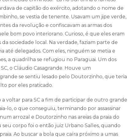
rdava de capitão do exército, adotando o nome de
binho, se vestia de tenente. Usavam um jipe verde,
ntes da revolução e confiscavam as armas dos
ele bom povo interiorano. Curioso, é que eles eram
 da sociedade local. Na verdade, faziam parte de
ia até delegados. Com eles, ninguém se metia e
mes, a quadrilha se refugiou no Paraguai. Um dos
de SC, o Cláudio Casagrande. Houve um
rande se sentiu lesado pelo Doutorzinho, que teria
to por eles praticado.
 voltar para SC a fim de participar de outro grande
ia-lo, o que conseguiu, terminando por assassinar
num arrozal e Doutorzinho nas areias da praia do
eu corpo foi o então juiz Urbano Salles, quando
raia. Ao buscar a bola que caíra próximo a umas