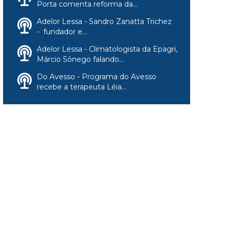
Porta comenta reforma da...
Adelor Lessa - Sandro Zanatta Trichez
- fundador e...
Adelor Lessa - Climatologista da Epagri,
Márcio Sônego falando...
Do Avesso - Programa do Avesso
recebe a terapeuta Léia...