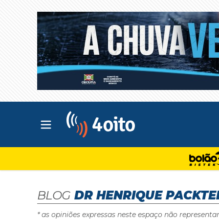
Abrir menu principal
4oito
BLOG
DR HENRIQUE PACKTE
* as opiniões expressas neste espaço não representa