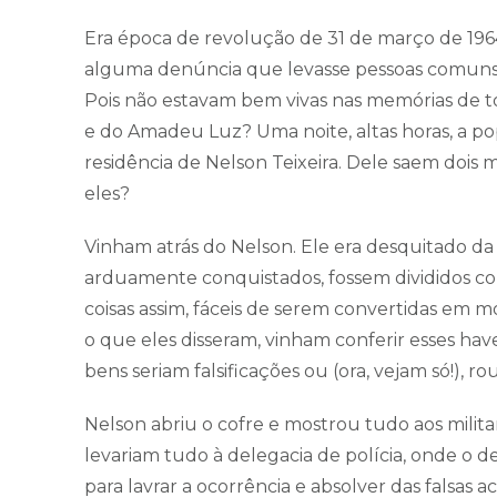
Era época de revolução de 31 de março de 1964
alguma denúncia que levasse pessoas comuns a
Pois não estavam bem vivas nas memórias de to
e do Amadeu Luz? Uma noite, altas horas, a po
residência de Nelson Teixeira. Dele saem dois
eles?
Vinham atrás do Nelson. Ele era desquitado da 
arduamente conquistados, fossem divididos co
coisas assim, fáceis de serem convertidas em moe
o que eles disseram, vinham conferir esses ha
bens seriam falsificações ou (ora, vejam só!), ro
Nelson abriu o cofre e mostrou tudo aos milit
levariam tudo à delegacia de polícia, onde o 
para lavrar a ocorrência e absolver das falsas