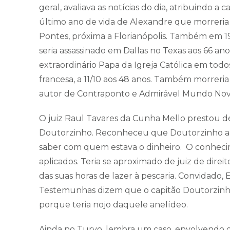
geral, avaliava as notícias do dia, atribuindo a
último ano de vida de Alexandre que morreri
Pontes, próxima a Florianópolis. Também em 19
seria assassinado em Dallas no Texas aos 66 ano
extraordinário Papa da Igreja Católica em todos
francesa, a 11/10 aos 48 anos. Também morreria 
autor de Contraponto e Admirável Mundo No
O juiz Raul Tavares da Cunha Mello prestou d
Doutorzinho. Reconheceu que Doutorzinho apr
saber com quem estava o dinheiro. O conheci
aplicados. Teria se aproximado de juiz de di
das suas horas de lazer à pescaria. Convidad
Testemunhas dizem que o capitão Doutorzinho 
porque teria nojo daquele anelídeo.
Ainda no Turvo, lembra um caso, envolvendo o 