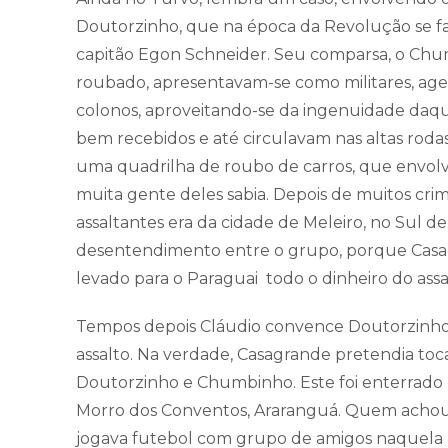
Doutorzinho, que na época da Revolução se fa
capitão Egon Schneider. Seu comparsa, o Chum
roubado, apresentavam-se como militares, age
colonos, aproveitando-se da ingenuidade daqu
bem recebidos e até circulavam nas altas rodas
uma quadrilha de roubo de carros, que envolv
muita gente deles sabia. Depois de muitos cri
assaltantes era da cidade de Meleiro, no Sul 
desentendimento entre o grupo, porque Casag
levado para o Paraguai todo o dinheiro do assal
Tempos depois Cláudio convence Doutorzinho a
assalto. Na verdade, Casagrande pretendia toca
Doutorzinho e Chumbinho. Este foi enterrado 
Morro dos Conventos, Araranguá. Quem achou s
jogava futebol com grupo de amigos naquela p