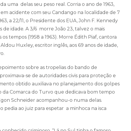
 cada uma delas seu peso real. Corria o ano de 1963,
a em acidente com seu Candango na localidade de 7
63, a 22/11, o Presidente dos EUA, John F. Kennedy
s de idade. A 3/6 morre João 23, talvez o mais
 os tempos (1958 a 1963). Morre Édith Piaf, cantora
Aldou Huxley, escritor inglês, aos 69 anos de idade,
vo.
epoimento sobre as tropelias do bando de
oximava-se de autoridades civis para proteção e
mento obtido auxiliava no planejamento dos golpes
reito da Comarca do Turvo que dedicava bom tempo
o, Egon Schneider acompanhou-o numa delas.
pedia ao juiz para espetar a minhoca na isca
conhecido criminoso. “Lá no Sul tinha o famoso