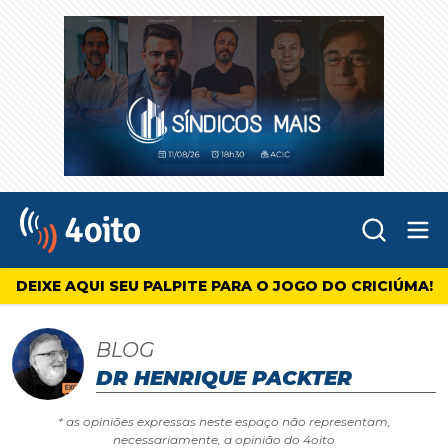
Abr
4oito
DEIXE AQUI SEU PALPITE PARA O JOGO DO CRICIÚMA!
BLOG
DR HENRIQUE PACKTER
* as opiniões expressas neste espaço não representam,
necessariamente, a opinião do 4oito