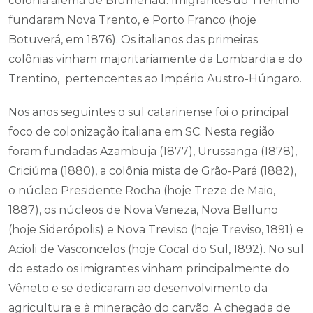
colônia alemã de Blumenau. Imigrantes do Trentino
fundaram Nova Trento, e Porto Franco (hoje
Botuverá, em 1876). Os italianos das primeiras
colônias vinham majoritariamente da Lombardia e do
Trentino, pertencentes ao Império Austro-Húngaro.
Nos anos seguintes o sul catarinense foi o principal
foco de colonização italiana em SC. Nesta região
foram fundadas Azambuja (1877), Urussanga (1878),
Criciúma (1880), a colônia mista de Grão-Pará (1882),
o núcleo Presidente Rocha (hoje Treze de Maio,
1887), os núcleos de Nova Veneza, Nova Belluno
(hoje Siderópolis) e Nova Treviso (hoje Treviso, 1891) e
Acioli de Vasconcelos (hoje Cocal do Sul, 1892). No sul
do estado os imigrantes vinham principalmente do
Vêneto e se dedicaram ao desenvolvimento da
agricultura e à mineração do carvão. A chegada de