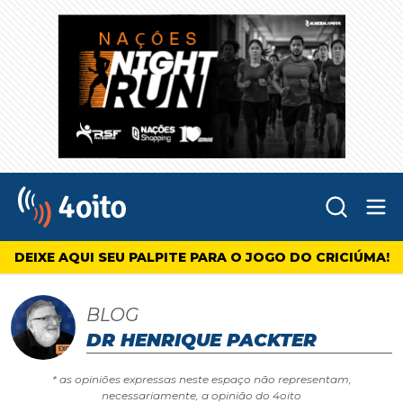
Abr
4oito
DEIXE AQUI SEU PALPITE PARA O JOGO DO CRICIÚMA!
BLOG
DR HENRIQUE PACKTER
* as opiniões expressas neste espaço não representam,
necessariamente, a opinião do 4oito