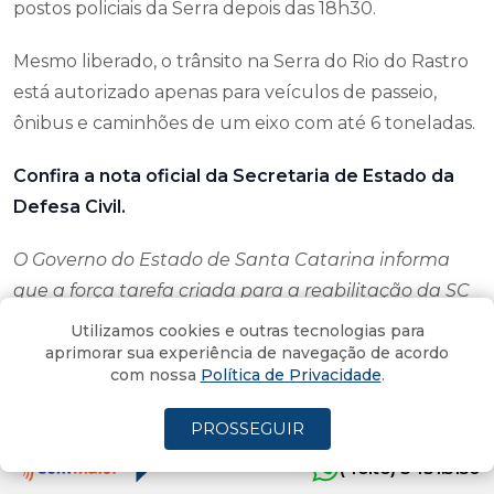
postos policiais da Serra depois das 18h30.
Mesmo liberado, o trânsito na Serra do Rio do Rastro
está autorizado apenas para veículos de passeio,
ônibus e caminhões de um eixo com até 6 toneladas.
Confira a nota oficial da Secretaria de Estado da
Defesa Civil.
O Governo do Estado de Santa Catarina informa
que a força tarefa criada para a reabilitação da SC
390 Serra do Rio do Rastro concluiu na tarde desta
Utilizamos cookies e outras tecnologias para
quinta-feira (07) as obras emergenciais de
aprimorar sua experiência de navegação de acordo
com nossa
Política de Privacidade
.
melhorias na pista de rolamento antes do tempo
previsto.
PROSSEGUIR
Desta forma, o trânsito está liberado para veículos
(4oito) 3431.5150