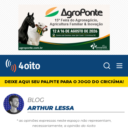
Abr
4oito
DEIXE AQUI SEU PALPITE PARA O JOGO DO CRICIÚMA!
BLOG
ARTHUR LESSA
* as opiniões expressas neste espaço não representam,
necessariamente, a opinião do 4oito