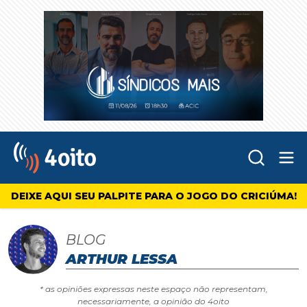
Abr
4oito
DEIXE AQUI SEU PALPITE PARA O JOGO DO CRICIÚMA!
BLOG
ARTHUR LESSA
* as opiniões expressas neste espaço não representam,
necessariamente, a opinião do 4oito