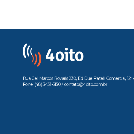
Rua Cel. Marcos Rovaris 230, Ed Due Fratelli Comercial, 12º 
Fone: (48) 3431-5150 /
contato@4oito.com.br