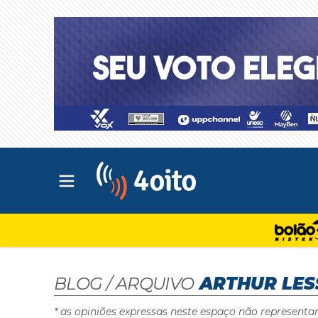
Abrir menu principal
4oito
BLOG / ARQUIVO
ARTHUR LES
* as opiniões expressas neste espaço não representa