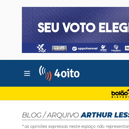
Abrir menu principal
4oito
BLOG / ARQUIVO
ARTHUR LES
* as opiniões expressas neste espaço não representa