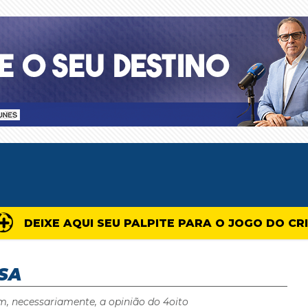
DEIXE AQUI SEU PALPITE PARA O JOGO DO CR
SA
m, necessariamente, a opinião do 4oito