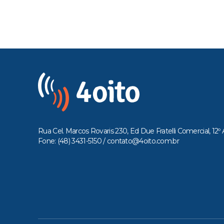
Rua Cel. Marcos Rovaris 230, Ed Due Fratelli Comercial, 12º 
Fone: (48) 3431-5150 /
contato@4oito.com.br