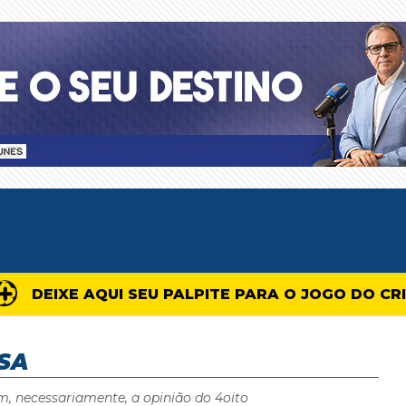
DEIXE AQUI SEU PALPITE PARA O JOGO DO CR
SA
m, necessariamente, a opinião do 4oito