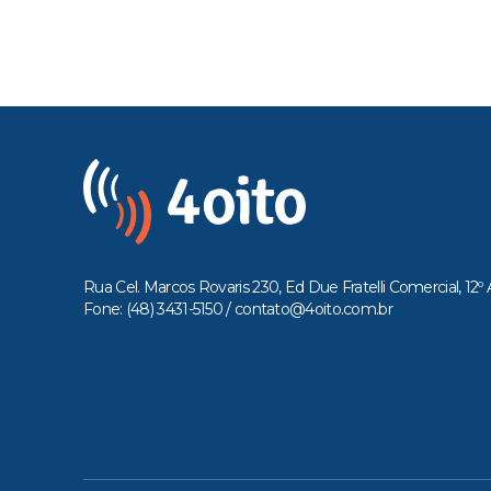
Rua Cel. Marcos Rovaris 230, Ed Due Fratelli Comercial, 12º 
Fone: (48) 3431-5150 /
contato@4oito.com.br