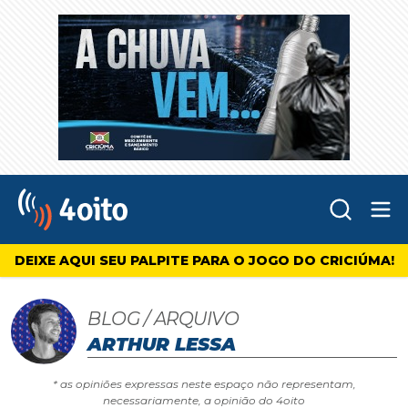
Abr
4oito
DEIXE AQUI SEU PALPITE PARA O JOGO DO CRICIÚMA!
BLOG / ARQUIVO
ARTHUR LESSA
* as opiniões expressas neste espaço não representam,
necessariamente, a opinião do 4oito