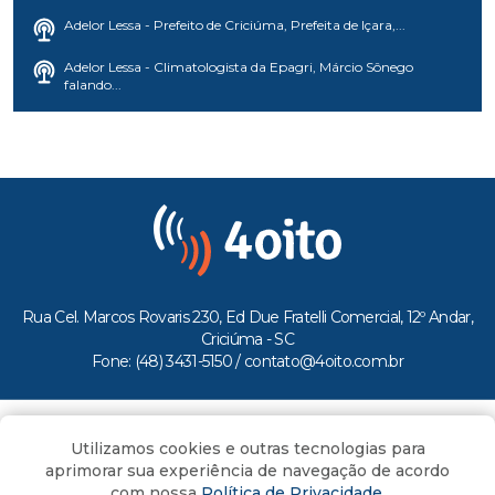
Adelor Lessa - Prefeito de Criciúma, Prefeita de Içara,...
Adelor Lessa - Climatologista da Epagri, Márcio Sônego
falando...
Rua Cel. Marcos Rovaris 230, Ed Due Fratelli Comercial, 12º Andar,
Criciúma - SC
Fone: (48) 3431-5150 /
contato@4oito.com.br
Copyright © 2026.
Utilizamos cookies e outras tecnologias para
Todos os direitos reservados ao Portal 4oito
aprimorar sua experiência de navegação de acordo
com nossa
Política de Privacidade
.