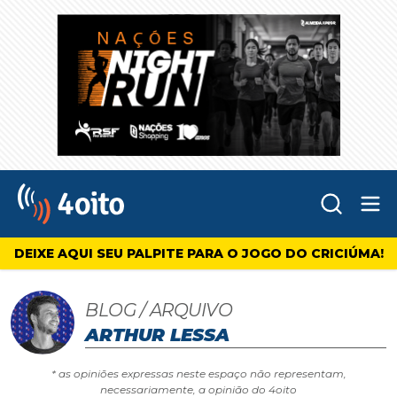
Abr
4oito
DEIXE AQUI SEU PALPITE PARA O JOGO DO CRICIÚMA!
BLOG / ARQUIVO
ARTHUR LESSA
* as opiniões expressas neste espaço não representam,
necessariamente, a opinião do 4oito