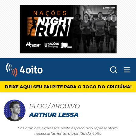
Abr
4oito
DEIXE AQUI SEU PALPITE PARA O JOGO DO CRICIÚMA!
BLOG / ARQUIVO
ARTHUR LESSA
* as opiniões expressas neste espaço não representam,
necessariamente, a opinião do 4oito