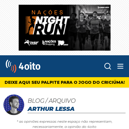
Abr
4oito
DEIXE AQUI SEU PALPITE PARA O JOGO DO CRICIÚMA!
BLOG / ARQUIVO
ARTHUR LESSA
* as opiniões expressas neste espaço não representam,
necessariamente, a opinião do 4oito