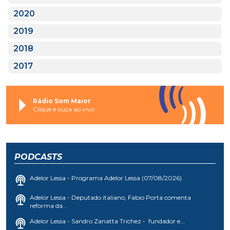
2020
2019
2018
2017
Rádio Som Maior
Clique e ouça ao vivo
PODCASTS
Adelor Lessa - Programa Adelor Lessa (07/08/2026)
Adelor Lessa - Deputado italiano, Fabio Porta comenta
reforma da...
Adelor Lessa - Sandro Zanatta Trichez - fundador e...