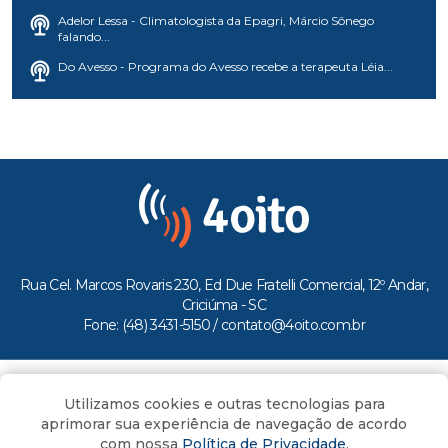
Adelor Lessa - Climatologista da Epagri, Márcio Sônego
falando...
Do Avesso - Programa do Avesso recebe a terapeuta Léia...
Rua Cel. Marcos Rovaris 230, Ed Due Fratelli Comercial, 12º Andar,
Criciúma - SC
Fone: (48) 3431-5150 /
contato@4oito.com.br
Copyright © 2026.
Utilizamos cookies e outras tecnologias para
Todos os direitos reservados ao Portal 4oito
aprimorar sua experiência de navegação de acordo
com nossa
Política de Privacidade
.