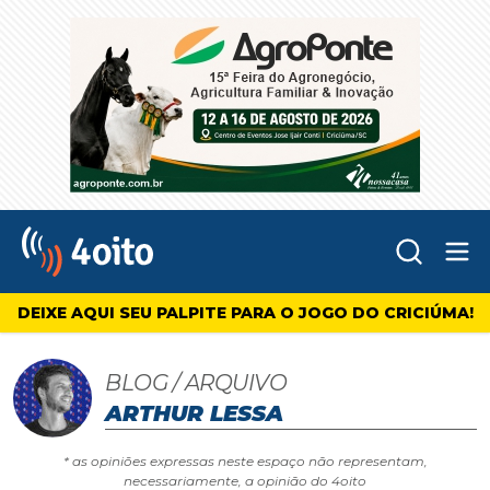
Abr
4oito
DEIXE AQUI SEU PALPITE PARA O JOGO DO CRICIÚMA!
BLOG / ARQUIVO
ARTHUR LESSA
* as opiniões expressas neste espaço não representam,
necessariamente, a opinião do 4oito