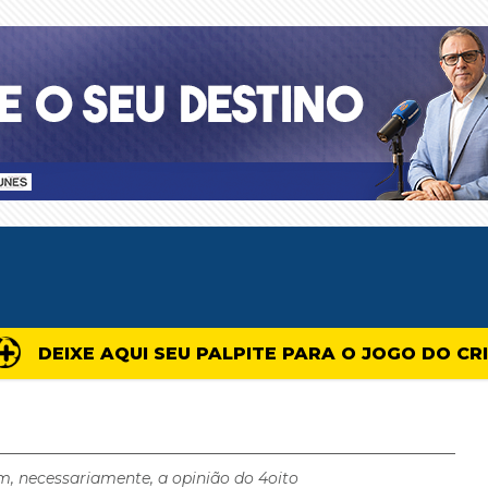
DEIXE AQUI SEU PALPITE PARA O JOGO DO CR
m, necessariamente, a opinião do 4oito