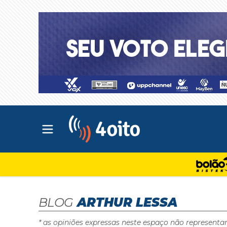
Abrir menu principal
4oito
BLOG
ARTHUR LESSA
* as opiniões expressas neste espaço não representa