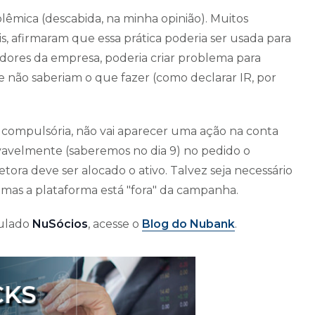
olêmica (descabida, na minha opinião). Muitos
ais, afirmaram que essa prática poderia ser usada para
tidores da empresa, poderia criar problema para
 não saberiam o que fazer (como declarar IR, por
 compulsória, não vai aparecer uma ação na conta
vavelmente (saberemos no dia 9) no pedido o
ora deve ser alocado o ativo. Talvez seja necessário
 mas a plataforma está "fora" da campanha.
tulado
NuSócios
, acesse o
Blog do Nubank
.