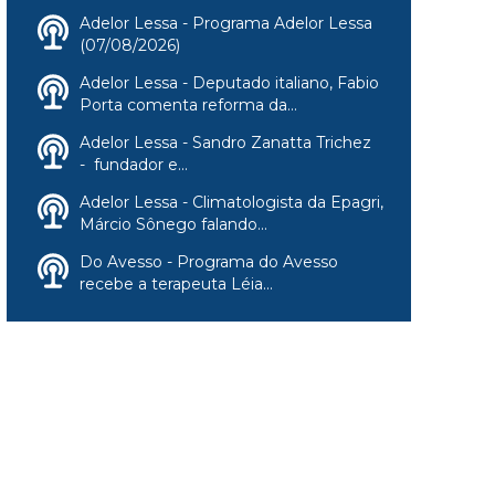
Adelor Lessa - Programa Adelor Lessa
(07/08/2026)
Adelor Lessa - Deputado italiano, Fabio
Porta comenta reforma da...
Adelor Lessa - Sandro Zanatta Trichez
- fundador e...
Adelor Lessa - Climatologista da Epagri,
Márcio Sônego falando...
Do Avesso - Programa do Avesso
recebe a terapeuta Léia...