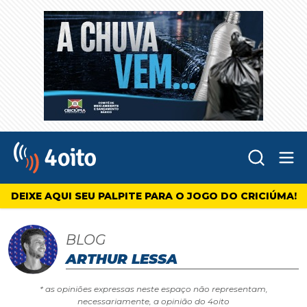
Abr
4oito
DEIXE AQUI SEU PALPITE PARA O JOGO DO CRICIÚMA!
BLOG
ARTHUR LESSA
* as opiniões expressas neste espaço não representam,
necessariamente, a opinião do 4oito