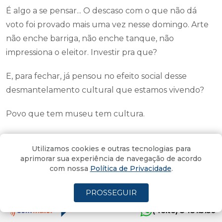
É algo a se pensar... O descaso com o que não dá
voto foi provado mais uma vez nesse domingo. Arte
não enche barriga, não enche tanque, não
impressiona o eleitor. Investir pra que?
E, para fechar, já pensou no efeito social desse
desmantelamento cultural que estamos vivendo?
Povo que tem museu tem cultura.
Povo que tem cultura é inteligente.
Utilizamos cookies e outras tecnologias para
aprimorar sua experiência de navegação de acordo
Povo que inteligente, amigo... Ah, é povo que
com nossa
Política de Privacidade
.
incomoda!
PROSSEGUIR
FAKE - Pesquisa do Datafolha não
(4oito) 3431.5150