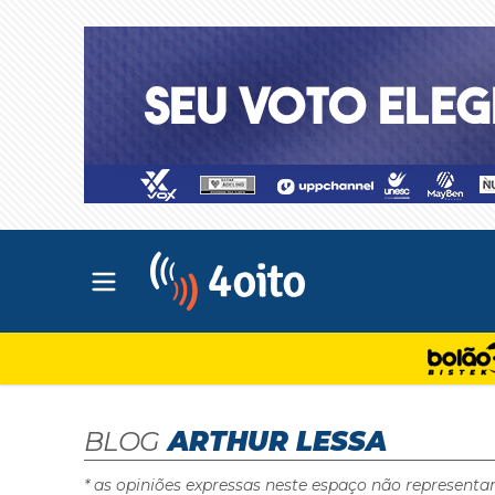
Abrir menu principal
4oito
BLOG
ARTHUR LESSA
* as opiniões expressas neste espaço não representa