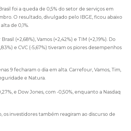
sil foi a queda de 0,5% do setor de serviços em
o. O resultado, divulgado pelo IBGE, ficou abaixo
lta de 0,1%.
 Brasil (+2,68%), Vamos (+2,42%) e TIM (+2,19%). Do
-5,83%) e CVC (-5,67%) tiveram os piores desempenhos
as 9 fecharam o dia em alta. Carrefour, Vamos, Tim,
eguridade e Natura.
0,27%, e Dow Jones, com -0,50%, enquanto a Nasdaq
, os investidores também reagiram ao discurso de