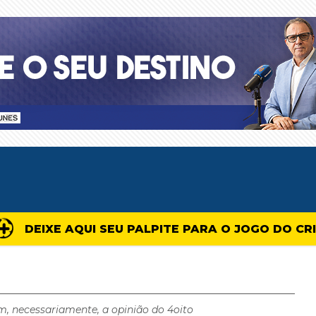
DEIXE AQUI SEU PALPITE PARA O JOGO DO CR
m, necessariamente, a opinião do 4oito