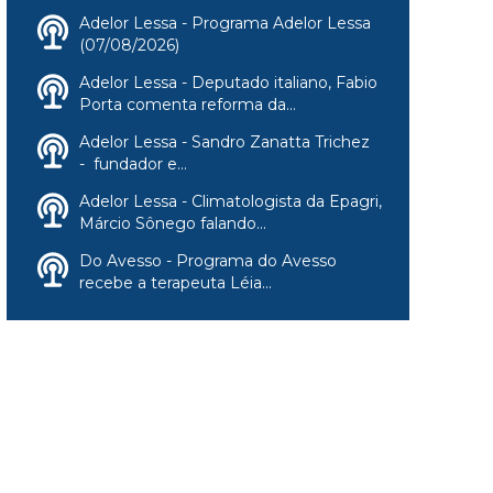
Adelor Lessa - Programa Adelor Lessa
(07/08/2026)
Adelor Lessa - Deputado italiano, Fabio
Porta comenta reforma da...
Adelor Lessa - Sandro Zanatta Trichez
- fundador e...
Adelor Lessa - Climatologista da Epagri,
Márcio Sônego falando...
Do Avesso - Programa do Avesso
recebe a terapeuta Léia...