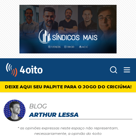
Abr
4oito
DEIXE AQUI SEU PALPITE PARA O JOGO DO CRICIÚMA!
BLOG
ARTHUR LESSA
* as opiniões expressas neste espaço não representam,
necessariamente, a opinião do 4oito