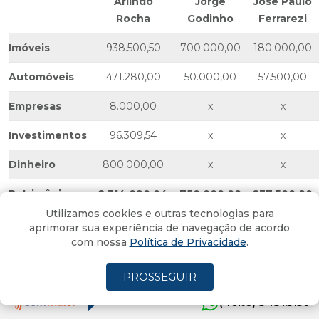
Arlindo
Jorge
Jose Paulo
Rocha
Godinho
Ferrarezi
Imóveis
938.500,50
700.000,00
180.000,00
Automóveis
471.280,00
50.000,00
57.500,00
Empresas
8.000,00
x
x
Investimentos
96.309,54
x
x
Dinheiro
800.000,00
x
x
Patrimônio
2.314.090,04
750.000,00
237.500,00
Utilizamos cookies e outras tecnologias para
aprimorar sua experiência de navegação de acordo
Tags:
eleicoes2024
com nossa
Política de Privacidade
.
PROSSEGUIR
MESMO COM IMPOSTO, prêmio de
(4oito) 3431.5150
Rebeca Andrade gera quase R$ 5