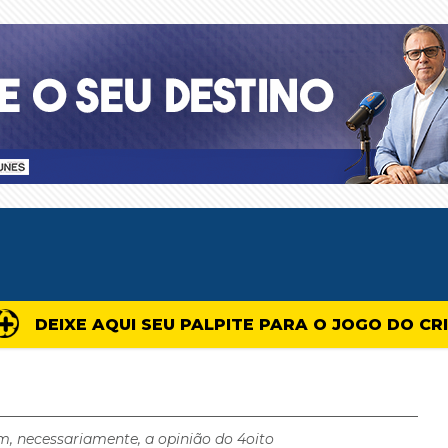
DEIXE AQUI SEU PALPITE PARA O JOGO DO CR
m, necessariamente, a opinião do 4oito