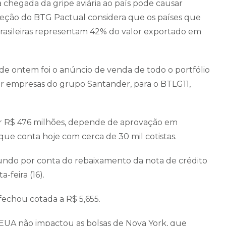
a chegada da gripe aviária ao país pode causar
jeção do BTG Pactual considera que os países que
rasileiras representam 42% do valor exportado em
de ontem foi o anúncio de venda de todo o portfólio
or empresas do grupo Santander, para o BTLG11,
r R$ 476 milhões, depende de aprovação em
ue conta hoje com cerca de 30 mil cotistas.
undo por conta do rebaixamento da nota de crédito
-feira (16).
fechou cotada a R$ 5,655.
s EUA não impactou as bolsas de Nova York, que