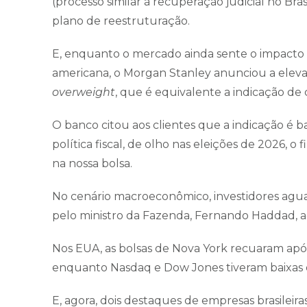
(processo similar à recuperação judicial no Br
plano de reestruturação.
E, enquanto o mercado ainda sente o impacto 
americana, o Morgan Stanley anunciou a elevaçã
overweight
, que é equivalente a indicação de
O banco citou aos clientes que a indicação é 
política fiscal, de olho nas eleições de 2026, o f
na nossa bolsa.
No cenário macroeconômico, investidores agua
pelo ministro da Fazenda, Fernando Haddad, ao
Nos EUA, as bolsas de Nova York recuaram após 
enquanto Nasdaq e Dow Jones tiveram baixas 
E, agora, dois destaques de empresas brasilei