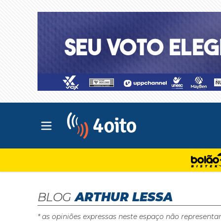
Abrir menu principal
4oito
BLOG
ARTHUR LESSA
* as opiniões expressas neste espaço não representa