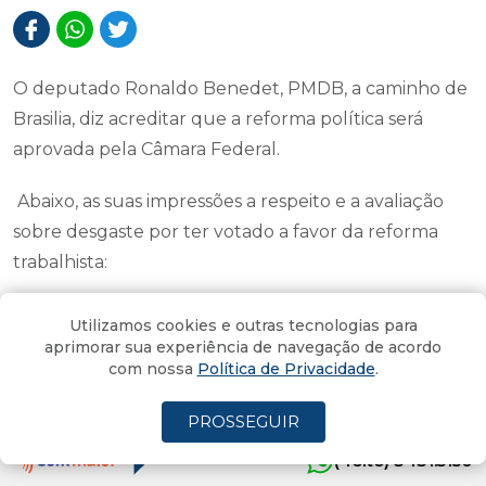
O deputado Ronaldo Benedet, PMDB, a caminho de
Brasilia, diz acreditar que a reforma política será
aprovada pela Câmara Federal.
Abaixo, as suas impressões a respeito e a avaliação
sobre desgaste por ter votado a favor da reforma
trabalhista:
1. Câmara federal conseguirá aprovar a reforma
Utilizamos cookies e outras tecnologias para
politica em tempo de valer para 2018?
aprimorar sua experiência de navegação de acordo
com nossa
Política de Privacidade
.
Benedet - Com certeza conseguirá. É preciso
PROSSEGUIR
escolher o modelo que mantêm a democracia e que
a sociedade aprove. O consenso é difícil e não se será
(4oito) 3431.5150