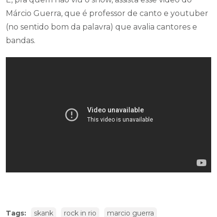
Márcio Guerra, que é professor de canto e youtuber
(no sentido bom da palavra) que avalia cantores e
bandas.
Tags:
skank
rock in rio
marcio guerra