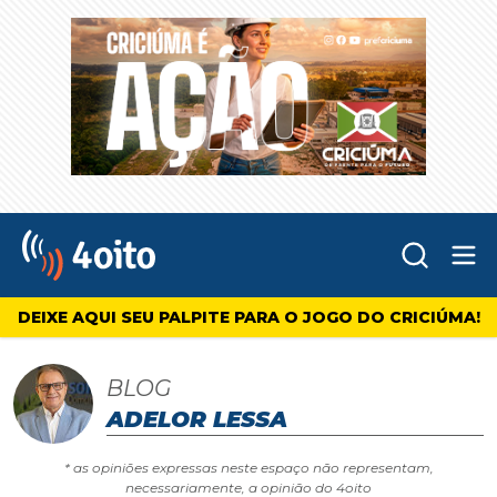
Abr
4oito
DEIXE AQUI SEU PALPITE PARA O JOGO DO CRICIÚMA!
BLOG
ADELOR LESSA
* as opiniões expressas neste espaço não representam,
necessariamente, a opinião do 4oito