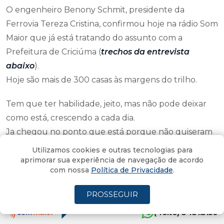
O engenheiro Benony Schmit, presidente da
Ferrovia Tereza Cristina, confirmou hoje na rádio Som
Maior que já está tratando do assunto com a
Prefeitura de Criciúma (
trechos da entrevista
abaixo
).
Hoje são mais de 300 casas às margens do trilho.
Tem que ter habilidade, jeito, mas não pode deixar
como está, crescendo a cada dia.
Ja chegou no ponto que está porque não quiseram
agir, para não se incomodar, talvez.
Utilizamos cookies e outras tecnologias para
aprimorar sua experiência de navegação de acordo
com nossa
Política de Privacidade
.
No caso do Universidade Gratuita também há que
ter muita habilidade, jeito, pisar em ovos, e
PROSSEGUIR
inesgotável disposição para o diálogo.
(4oito) 3431.5150
Governador Jorginho Mello anunciou que vai