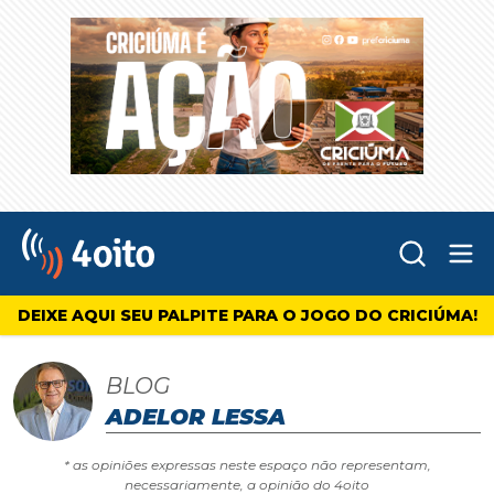
Abr
4oito
DEIXE AQUI SEU PALPITE PARA O JOGO DO CRICIÚMA!
BLOG
ADELOR LESSA
* as opiniões expressas neste espaço não representam,
necessariamente, a opinião do 4oito